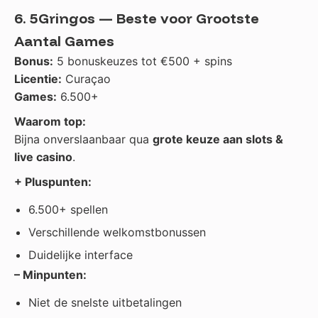
6. 5Gringos — Beste voor Grootste
Aantal Games
Bonus:
5 bonuskeuzes tot €500 + spins
Licentie:
Curaçao
Games:
6.500+
Waarom top:
Bijna onverslaanbaar qua
grote keuze aan slots &
live casino
.
+ Pluspunten:
6.500+ spellen
Verschillende welkomstbonussen
Duidelijke interface
– Minpunten:
Niet de snelste uitbetalingen