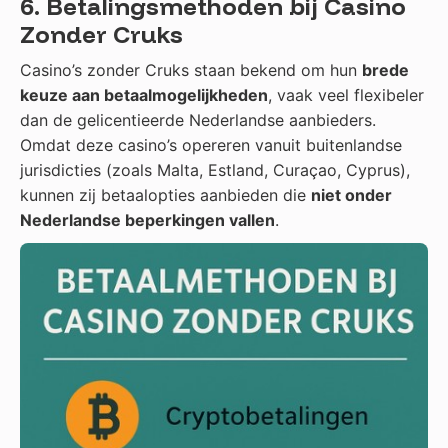
6. Betalingsmethoden bij Casino
Zonder Cruks
Casino’s zonder Cruks staan bekend om hun
brede
keuze aan betaalmogelijkheden
, vaak veel flexibeler
dan de gelicentieerde Nederlandse aanbieders.
Omdat deze casino’s opereren vanuit buitenlandse
jurisdicties (zoals Malta, Estland, Curaçao, Cyprus),
kunnen zij betaalopties aanbieden die
niet onder
Nederlandse beperkingen vallen
.