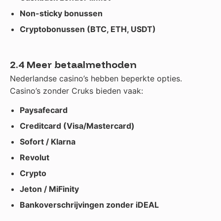
Non-sticky bonussen
Cryptobonussen (BTC, ETH, USDT)
2.4 Meer betaalmethoden
Nederlandse casino’s hebben beperkte opties.
Casino’s zonder Cruks bieden vaak:
Paysafecard
Creditcard (Visa/Mastercard)
Sofort / Klarna
Revolut
Crypto
Jeton / MiFinity
Bankoverschrijvingen zonder iDEAL