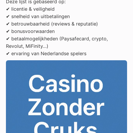
Deze lijst is gebaseerd op:
✔ licentie & veiligheid
✔ snelheid van uitbetalingen
✔ betrouwbaarheid (reviews & reputatie)
✔ bonusvoorwaarden
✔ betaalmogelijkheden (Paysafecard, crypto,
Revolut, MiFinity…)
✔ ervaring van Nederlandse spelers