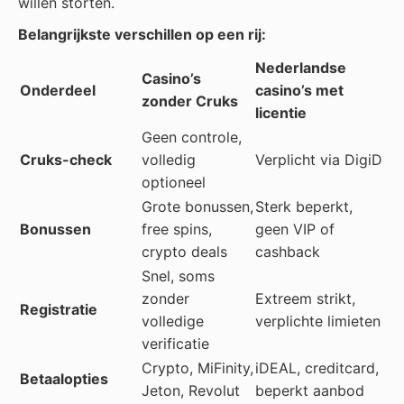
willen storten.
Belangrijkste verschillen op een rij:
Nederlandse
Casino’s
Onderdeel
casino’s met
zonder Cruks
licentie
Geen controle,
Cruks-check
volledig
Verplicht via DigiD
optioneel
Grote bonussen,
Sterk beperkt,
Bonussen
free spins,
geen VIP of
crypto deals
cashback
Snel, soms
zonder
Extreem strikt,
Registratie
volledige
verplichte limieten
verificatie
Crypto, MiFinity,
iDEAL, creditcard,
Betaalopties
Jeton, Revolut
beperkt aanbod