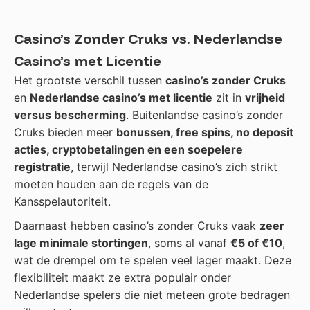
Casino’s Zonder Cruks vs. Nederlandse
Casino’s met Licentie
Het grootste verschil tussen
casino’s zonder Cruks
en
Nederlandse casino’s met licentie
zit in
vrijheid
versus bescherming
. Buitenlandse casino’s zonder
Cruks bieden meer
bonussen, free spins, no deposit
acties, cryptobetalingen en een soepelere
registratie
, terwijl Nederlandse casino’s zich strikt
moeten houden aan de regels van de
Kansspelautoriteit.
Daarnaast hebben casino’s zonder Cruks vaak
zeer
lage minimale stortingen
, soms al vanaf
€5 of €10
,
wat de drempel om te spelen veel lager maakt. Deze
flexibiliteit maakt ze extra populair onder
Nederlandse spelers die niet meteen grote bedragen