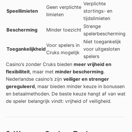
Verplichte
Geen verplichte
Speellimieten
stortings- en
limieten
tijdslimieten
Strenge
Bescherming
Minder toezicht
spelerbescherming
Niet toegankelijk
Voor spelers in
Toegankelijkheid
voor uitgesloten
Cruks mogelijk
spelers
Casino’s zonder Cruks bieden
meer vrijheid en
flexibiliteit
, maar met
minder bescherming
.
Nederlandse casino’s zijn
veiliger en strenger
gereguleerd
, maar bieden minder keuze in bonussen
en betaalmethoden. De beste keuze hangt af van wat
de speler belangrijk vindt: vrijheid of veiligheid.