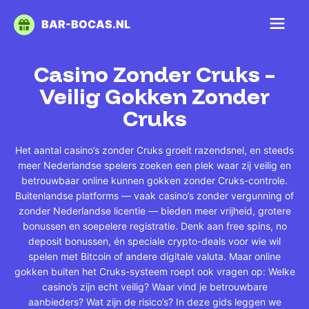
BAR-BOCAS.NL
Casino Zonder Cruks –
Veilig Gokken Zonder
Cruks
Het aantal casino’s zonder Cruks groeit razendsnel, en steeds
meer Nederlandse spelers zoeken een plek waar zij veilig en
betrouwbaar online kunnen gokken zonder Cruks-controle.
Buitenlandse platforms — vaak casino’s zonder vergunning of
zonder Nederlandse licentie — bieden meer vrijheid, grotere
bonussen en soepelere registratie. Denk aan free spins, no
deposit bonussen, én speciale crypto-deals voor wie wil
spelen met Bitcoin of andere digitale valuta. Maar online
gokken buiten het Cruks-systeem roept ook vragen op: Welke
casino’s zijn echt veilig? Waar vind je betrouwbare
aanbieders? Wat zijn de risico’s? In deze gids leggen we