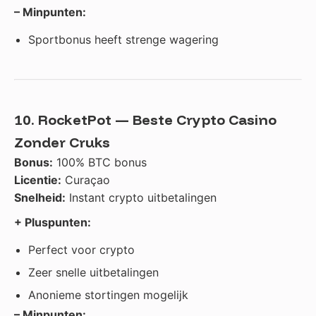
– Minpunten:
Sportbonus heeft strenge wagering
10. RocketPot — Beste Crypto Casino
Zonder Cruks
Bonus:
100% BTC bonus
Licentie:
Curaçao
Snelheid:
Instant crypto uitbetalingen
+ Pluspunten:
Perfect voor crypto
Zeer snelle uitbetalingen
Anonieme stortingen mogelijk
– Minpunten: