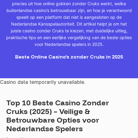
precies uit hoe online gokken zonder Cruks werkt, welke
buitenlandse casino’s betrouwbaar zijn, en hoe je verantwoord
speelt op een platform dat niet is aangesloten op de
Nederlandse Kansspelautoriteit. Dit artikel helpt je om het
juiste casino zonder Cruks te kiezen, met duidelijke uitleg,
praktische tips en een eerlijke vergelijking van de beste opties
voor Nederlandse spelers in 2025.
Beste Online Casino’s zonder Cruks in 2025
Casino data temporarily unavailable.
Top 10 Beste Casino Zonder
Cruks (2025) – Veilige &
Betrouwbare Opties voor
Nederlandse Spelers