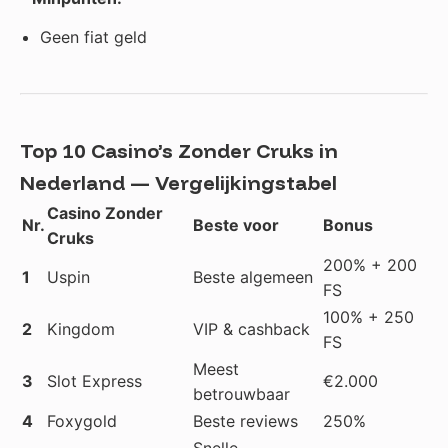
Geen fiat geld
Top 10 Casino’s Zonder Cruks in
Nederland — Vergelijkingstabel
Casino Zonder
Nr.
Beste voor
Bonus
Cruks
200% + 200
1
Uspin
Beste algemeen
FS
100% + 250
2
Kingdom
VIP & cashback
FS
Meest
3
Slot Express
€2.000
betrouwbaar
4
Foxygold
Beste reviews
250%
Snelle