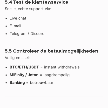
5.4 Test de klantenservice
Snelle, echte support via:
Live chat
E-mail
Telegram / Discord
5.5 Controleer de betaalmogelijkheden
Veilig en snel:
BTC/ETH/USDT
= instant withdrawals
MiFinity / Jeton
= laagdrempelig
Banking
= betrouwbaar