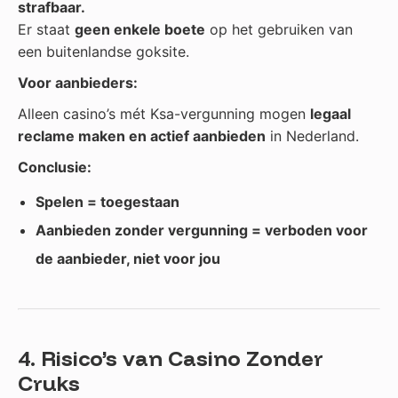
strafbaar.
Er staat
geen enkele boete
op het gebruiken van
een buitenlandse goksite.
Voor aanbieders:
Alleen casino’s mét Ksa-vergunning mogen
legaal
reclame maken en actief aanbieden
in Nederland.
Conclusie:
Spelen = toegestaan
Aanbieden zonder vergunning = verboden voor
de aanbieder, niet voor jou
4. Risico’s van Casino Zonder
Cruks