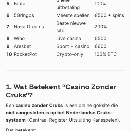
5
Brutal
100%
uitbetaling
6
5Gringos
Meeste spellen
€500 + spins
Beste nieuwe
7
Nova Dreams
200%
site
8
Wino
Live casino
€500
9
Aresbet
Sport + casino
€600
10
RocketPot
Crypto-only
100% BTC
1. Wat Betekent “Casino Zonder
Cruks”?
Een
casino zonder Cruks
is een online goksite die
niet aangesloten is op het Nederlandse Cruks-
systeem
(Centraal Register Uitsluiting Kansspelen).
Dat betekent: