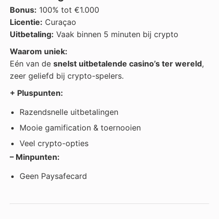
Bonus:
100% tot €1.000
Licentie:
Curaçao
Uitbetaling:
Vaak binnen 5 minuten bij crypto
Waarom uniek:
Eén van de
snelst uitbetalende casino’s ter wereld
,
zeer geliefd bij crypto-spelers.
+ Pluspunten:
Razendsnelle uitbetalingen
Mooie gamification & toernooien
Veel crypto-opties
– Minpunten:
Geen Paysafecard