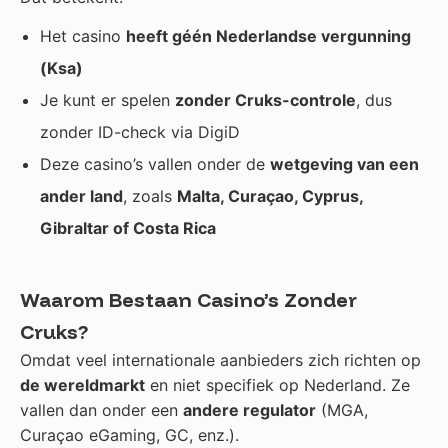
Het casino
heeft géén Nederlandse vergunning
(Ksa)
Je kunt er spelen
zonder Cruks-controle
, dus
zonder ID-check via DigiD
Deze casino’s vallen onder de
wetgeving van een
ander land
, zoals
Malta, Curaçao, Cyprus,
Gibraltar of Costa Rica
Waarom Bestaan Casino’s Zonder
Cruks?
Omdat veel internationale aanbieders zich richten op
de wereldmarkt
en niet specifiek op Nederland. Ze
vallen dan onder een
andere regulator
(MGA,
Curaçao eGaming, GC, enz.).