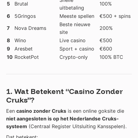
5
Brutal
100%
uitbetaling
6
5Gringos
Meeste spellen
€500 + spins
Beste nieuwe
7
Nova Dreams
200%
site
8
Wino
Live casino
€500
9
Aresbet
Sport + casino
€600
10
RocketPot
Crypto-only
100% BTC
1. Wat Betekent “Casino Zonder
Cruks”?
Een
casino zonder Cruks
is een online goksite die
niet aangesloten is op het Nederlandse Cruks-
systeem
(Centraal Register Uitsluiting Kansspelen).
Dat betekent: