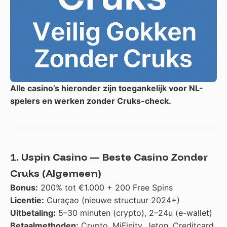
Alle casino’s hieronder zijn toegankelijk voor NL-
spelers en werken zonder Cruks-check.
1. Uspin Casino — Beste Casino Zonder
Cruks (Algemeen)
Bonus:
200% tot €1.000 + 200 Free Spins
Licentie:
Curaçao (nieuwe structuur 2024+)
Uitbetaling:
5–30 minuten (crypto), 2–24u (e-wallet)
Betaalmethoden:
Crypto, MiFinity, Jeton, Creditcard