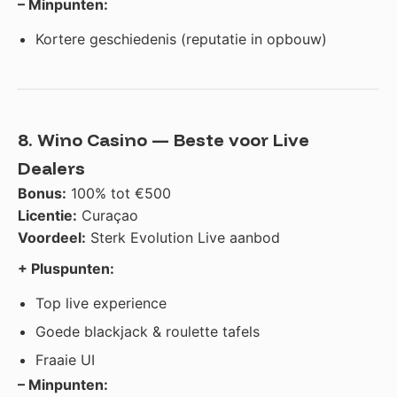
– Minpunten:
Kortere geschiedenis (reputatie in opbouw)
8. Wino Casino — Beste voor Live
Dealers
Bonus:
100% tot €500
Licentie:
Curaçao
Voordeel:
Sterk Evolution Live aanbod
+ Pluspunten:
Top live experience
Goede blackjack & roulette tafels
Fraaie UI
– Minpunten: