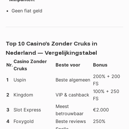
Geen fiat geld
Top 10 Casino’s Zonder Cruks in
Nederland — Vergelijkingstabel
Casino Zonder
Nr.
Beste voor
Bonus
Cruks
200% + 200
1
Uspin
Beste algemeen
FS
100% + 250
2
Kingdom
VIP & cashback
FS
Meest
3
Slot Express
€2.000
betrouwbaar
4
Foxygold
Beste reviews
250%
Snelle