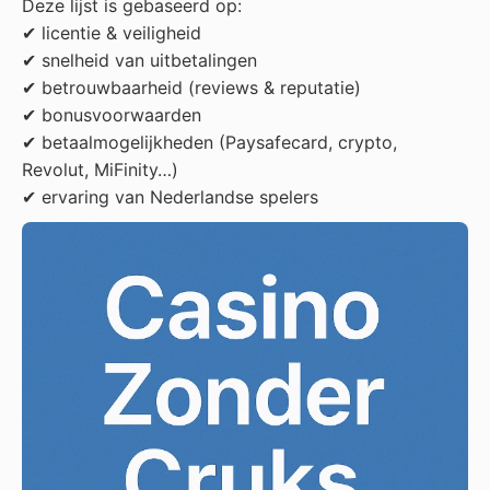
Deze lijst is gebaseerd op:
✔ licentie & veiligheid
✔ snelheid van uitbetalingen
✔ betrouwbaarheid (reviews & reputatie)
✔ bonusvoorwaarden
✔ betaalmogelijkheden (Paysafecard, crypto,
Revolut, MiFinity…)
✔ ervaring van Nederlandse spelers