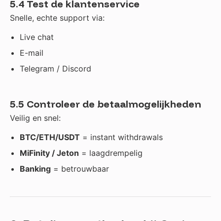
5.4 Test de klantenservice
Snelle, echte support via:
Live chat
E-mail
Telegram / Discord
5.5 Controleer de betaalmogelijkheden
Veilig en snel:
BTC/ETH/USDT
= instant withdrawals
MiFinity / Jeton
= laagdrempelig
Banking
= betrouwbaar