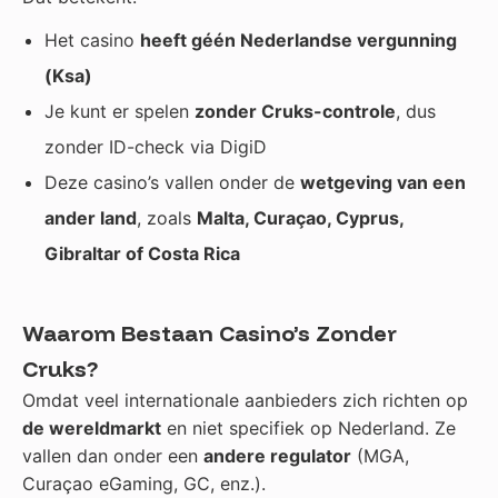
Het casino
heeft géén Nederlandse vergunning
(Ksa)
Je kunt er spelen
zonder Cruks-controle
, dus
zonder ID-check via DigiD
Deze casino’s vallen onder de
wetgeving van een
ander land
, zoals
Malta, Curaçao, Cyprus,
Gibraltar of Costa Rica
Waarom Bestaan Casino’s Zonder
Cruks?
Omdat veel internationale aanbieders zich richten op
de wereldmarkt
en niet specifiek op Nederland. Ze
vallen dan onder een
andere regulator
(MGA,
Curaçao eGaming, GC, enz.).