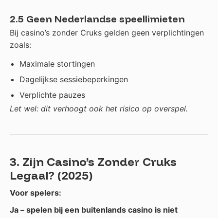
2.5 Geen Nederlandse speellimieten
Bij casino’s zonder Cruks gelden geen verplichtingen
zoals:
Maximale stortingen
Dagelijkse sessiebeperkingen
Verplichte pauzes
Let wel: dit verhoogt ook het risico op overspel.
3. Zijn Casino’s Zonder Cruks
Legaal? (2025)
Voor spelers:
Ja – spelen bij een buitenlands casino is niet