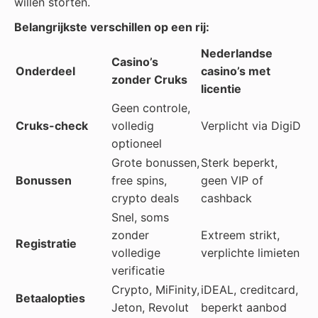
willen storten.
Belangrijkste verschillen op een rij:
Nederlandse
Casino’s
Onderdeel
casino’s met
zonder Cruks
licentie
Geen controle,
Cruks-check
volledig
Verplicht via DigiD
optioneel
Grote bonussen,
Sterk beperkt,
Bonussen
free spins,
geen VIP of
crypto deals
cashback
Snel, soms
zonder
Extreem strikt,
Registratie
volledige
verplichte limieten
verificatie
Crypto, MiFinity,
iDEAL, creditcard,
Betaalopties
Jeton, Revolut
beperkt aanbod