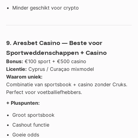
Minder geschikt voor crypto
9. Aresbet Casino — Beste voor
Sportweddenschappen + Casino
Bonus:
€100 sport + €500 casino
Licentie:
Cyprus / Curaçao mixmodel
Waarom uniek:
Combinatie van sportsbook + casino zonder Cruks.
Perfect voor voetballiefhebbers.
+ Pluspunten:
Groot sportsbook
Cashout functie
Goeie odds