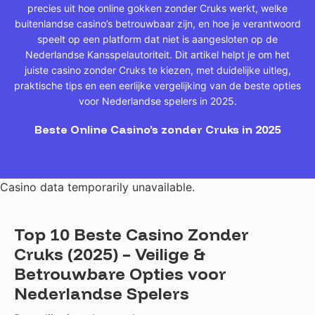
precies uit hoe online gokken zonder Cruks werkt, welke
buitenlandse casino’s betrouwbaar zijn, en hoe je verantwoord
speelt op een platform dat niet is aangesloten op de
Nederlandse Kansspelautoriteit. Dit artikel helpt je om het
juiste casino zonder Cruks te kiezen, met duidelijke uitleg,
praktische tips en een eerlijke vergelijking van de beste opties
voor Nederlandse spelers in 2025.
Beste Online Casino’s zonder Cruks in 2025
Casino data temporarily unavailable.
Top 10 Beste Casino Zonder
Cruks (2025) – Veilige &
Betrouwbare Opties voor
Nederlandse Spelers