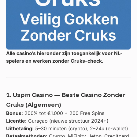
Alle casino’s hieronder zijn toegankelijk voor NL-
spelers en werken zonder Cruks-check.
1. Uspin Casino — Beste Casino Zonder
Cruks (Algemeen)
Bonus:
200% tot €1.000 + 200 Free Spins
Licentie:
Curaçao (nieuwe structuur 2024+)
Uitbetaling:
5–30 minuten (crypto), 2–24u (e-wallet)
Betaalmethoden:
Crypto, MiFinity, Jeton, Creditcard