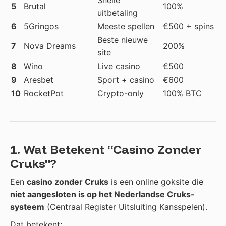
5
Brutal
100%
uitbetaling
6
5Gringos
Meeste spellen
€500 + spins
Beste nieuwe
7
Nova Dreams
200%
site
8
Wino
Live casino
€500
9
Aresbet
Sport + casino
€600
10
RocketPot
Crypto-only
100% BTC
1. Wat Betekent “Casino Zonder
Cruks”?
Een
casino zonder Cruks
is een online goksite die
niet aangesloten is op het Nederlandse Cruks-
systeem
(Centraal Register Uitsluiting Kansspelen).
Dat betekent: