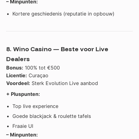
– Minpunten:
Kortere geschiedenis (reputatie in opbouw)
8. Wino Casino — Beste voor Live
Dealers
Bonus:
100% tot €500
Licentie:
Curaçao
Voordeel:
Sterk Evolution Live aanbod
+ Pluspunten:
Top live experience
Goede blackjack & roulette tafels
Fraaie UI
– Minpunten: