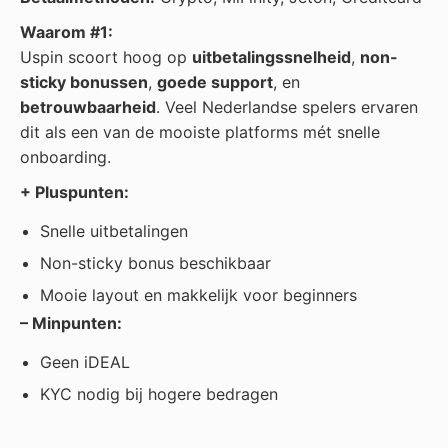
Waarom #1:
Uspin scoort hoog op
uitbetalingssnelheid
,
non-
sticky bonussen
,
goede support
, en
betrouwbaarheid
. Veel Nederlandse spelers ervaren
dit als een van de mooiste platforms mét snelle
onboarding.
+ Pluspunten:
Snelle uitbetalingen
Non-sticky bonus beschikbaar
Mooie layout en makkelijk voor beginners
– Minpunten:
Geen iDEAL
KYC nodig bij hogere bedragen