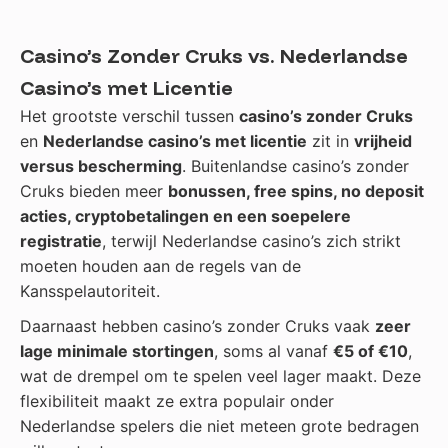
Casino’s Zonder Cruks vs. Nederlandse
Casino’s met Licentie
Het grootste verschil tussen
casino’s zonder Cruks
en
Nederlandse casino’s met licentie
zit in
vrijheid
versus bescherming
. Buitenlandse casino’s zonder
Cruks bieden meer
bonussen, free spins, no deposit
acties, cryptobetalingen en een soepelere
registratie
, terwijl Nederlandse casino’s zich strikt
moeten houden aan de regels van de
Kansspelautoriteit.
Daarnaast hebben casino’s zonder Cruks vaak
zeer
lage minimale stortingen
, soms al vanaf
€5 of €10
,
wat de drempel om te spelen veel lager maakt. Deze
flexibiliteit maakt ze extra populair onder
Nederlandse spelers die niet meteen grote bedragen