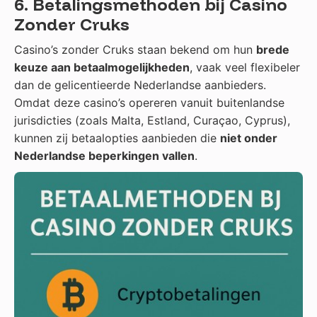
6. Betalingsmethoden bij Casino
Zonder Cruks
Casino’s zonder Cruks staan bekend om hun
brede
keuze aan betaalmogelijkheden
, vaak veel flexibeler
dan de gelicentieerde Nederlandse aanbieders.
Omdat deze casino’s opereren vanuit buitenlandse
jurisdicties (zoals Malta, Estland, Curaçao, Cyprus),
kunnen zij betaalopties aanbieden die
niet onder
Nederlandse beperkingen vallen
.