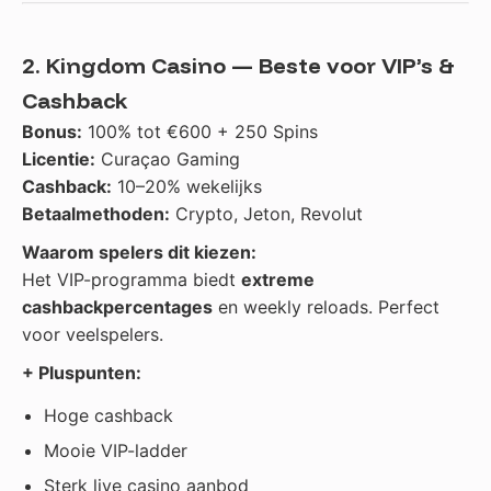
2. Kingdom Casino — Beste voor VIP’s &
Cashback
Bonus:
100% tot €600 + 250 Spins
Licentie:
Curaçao Gaming
Cashback:
10–20% wekelijks
Betaalmethoden:
Crypto, Jeton, Revolut
Waarom spelers dit kiezen:
Het VIP-programma biedt
extreme
cashbackpercentages
en weekly reloads. Perfect
voor veelspelers.
+ Pluspunten:
Hoge cashback
Mooie VIP-ladder
Sterk live casino aanbod