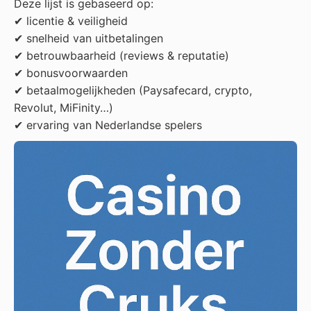
Deze lijst is gebaseerd op:
✔ licentie & veiligheid
✔ snelheid van uitbetalingen
✔ betrouwbaarheid (reviews & reputatie)
✔ bonusvoorwaarden
✔ betaalmogelijkheden (Paysafecard, crypto,
Revolut, MiFinity…)
✔ ervaring van Nederlandse spelers