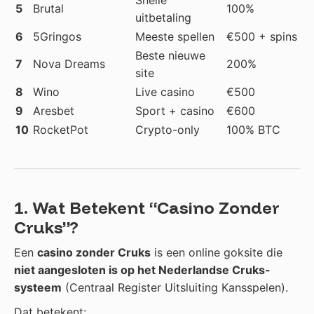
5
Brutal
100%
uitbetaling
6
5Gringos
Meeste spellen
€500 + spins
Beste nieuwe
7
Nova Dreams
200%
site
8
Wino
Live casino
€500
9
Aresbet
Sport + casino
€600
10
RocketPot
Crypto-only
100% BTC
1. Wat Betekent “Casino Zonder
Cruks”?
Een
casino zonder Cruks
is een online goksite die
niet aangesloten is op het Nederlandse Cruks-
systeem
(Centraal Register Uitsluiting Kansspelen).
Dat betekent: