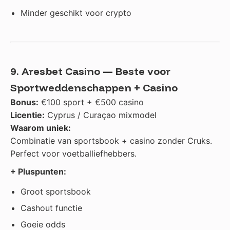
Minder geschikt voor crypto
9. Aresbet Casino — Beste voor
Sportweddenschappen + Casino
Bonus:
€100 sport + €500 casino
Licentie:
Cyprus / Curaçao mixmodel
Waarom uniek:
Combinatie van sportsbook + casino zonder Cruks.
Perfect voor voetballiefhebbers.
+ Pluspunten:
Groot sportsbook
Cashout functie
Goeie odds