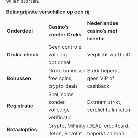
willen storten.
Belangrijkste verschillen op een rij:
Nederlandse
Casino’s
Onderdeel
casino’s met
zonder Cruks
licentie
Geen controle,
Cruks-check
volledig
Verplicht via DigiD
optioneel
Grote bonussen,
Sterk beperkt,
Bonussen
free spins,
geen VIP of
crypto deals
cashback
Snel, soms
zonder
Extreem strikt,
Registratie
volledige
verplichte limieten
verificatie
Crypto, MiFinity,
iDEAL, creditcard,
Betaalopties
Jeton, Revolut
beperkt aanbod